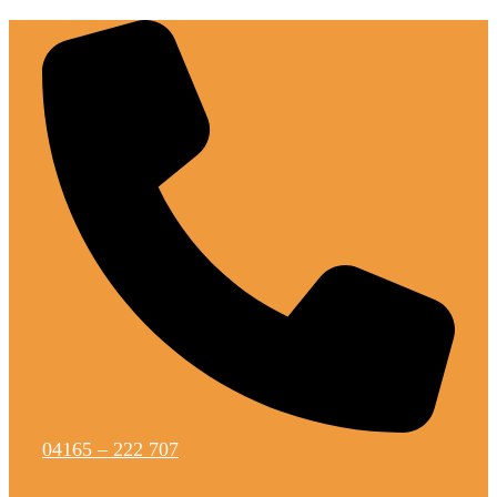
Zum
Inhalt
springen
04165 – 222 707