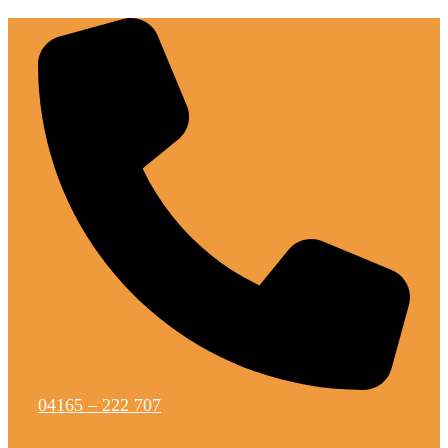
Zum
Inhalt
springen
04165 – 222 707